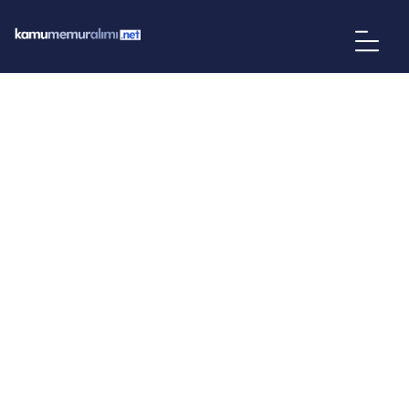
AHBEL Ahmetli Belediyesi
Danışmanlık Gıda Tarım Hayvancılık
İnşaat Taahhüt Akaryakıt Turizm
Ulaşım Basın Enerji San. ve Tic.
A.Ş-05.04.2026
İLAN BILGILERI
KURUM