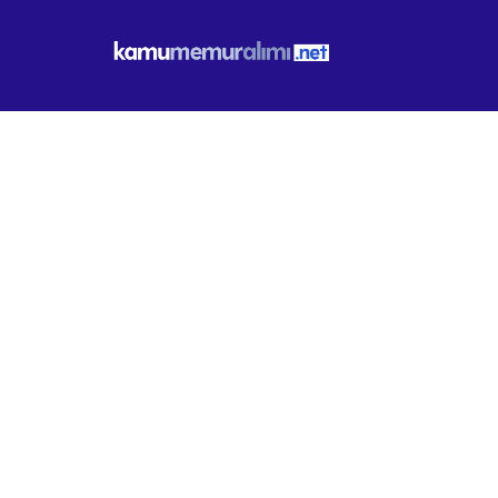
Aydın AYBEL İ
27.03.2026
İLAN BILGILERI
KURUM
Aydın AYBEL İnş.Org.Spor Hi