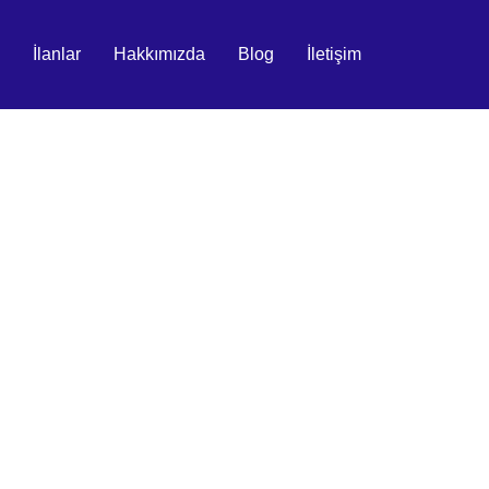
İlanlar
Hakkımızda
Blog
İletişim
.Tic.A.Ş.