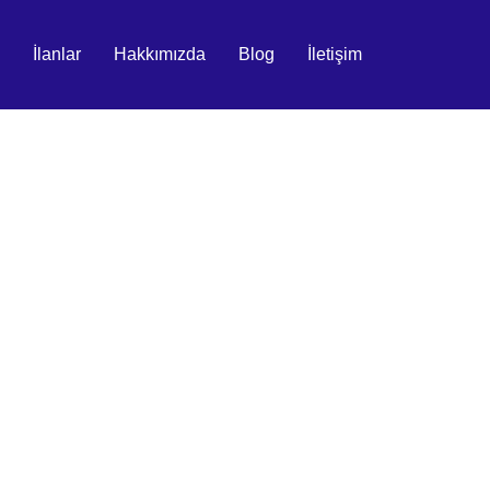
İlanlar
Hakkımızda
Blog
İletişim
aş Sos Tes İşl