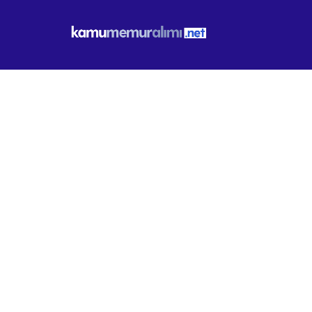
Besot Manisa 
Turz ve Enerji
İLAN BILGILERI
KURUM
Besot Manisa Beld Müş Müth