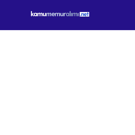
Bursa Harmancı
İLAN BILGILERI
KURUM
Bursa Harmancık Eko Turizm
SON BAŞVURU TARIHI
09.04.2026