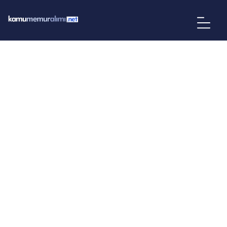
ERZURUM KÜLTÜR TURİZM EĞİTİM
REKLAM VE SANAT ÜRÜNLERİ
SANAYİ TİCARET ANONİM ŞİRKETİ
(KÜLTÜR AŞ) (BÜRO PERSONELİ)
İLAN BILGILERI
KURUM
ERZURUM KÜLTÜR TURİZM EĞİTİM REKLAM